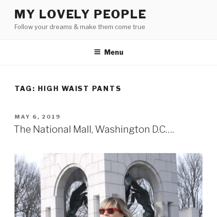
Skip
MY LOVELY PEOPLE
to
Follow your dreams & make them come true
content
Menu
TAG:
HIGH WAIST PANTS
POSTED
MAY 6, 2019
ON
The National Mall, Washington D.C….