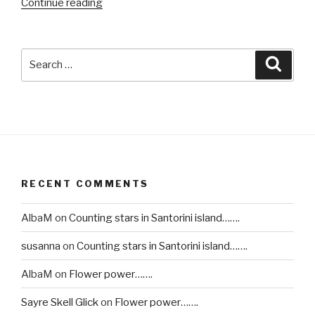
Continue reading
“How
to
combine
a
Search
Searc
trench
for:
coat
and
naked
sandals….”
RECENT COMMENTS
AlbaM
on
Counting stars in Santorini island…….
susanna
on
Counting stars in Santorini island…….
AlbaM
on
Flower power…….
Sayre Skell Glick
on
Flower power…….