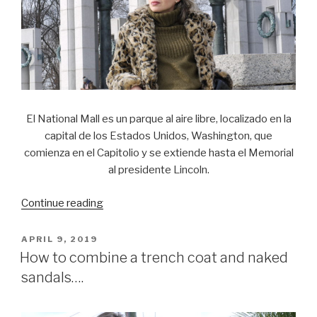
El National Mall es un parque al aire libre, localizado en la
capital de los Estados Unidos, Washington, que
comienza en el Capitolio y se extiende hasta el Memorial
al presidente Lincoln.
Continue reading
“The
National
Mall,
POSTED
APRIL 9, 2019
ON
Washington
How to combine a trench coat and naked
D.C….”
sandals….