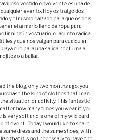
ravilloso vestido envolvente es una de
cualquier evento. Hoy os traigo dos
do y el mismo calzado para que os deis
tener el armario lleno de ropa para
etir ningún vestuario, el asunto radica
tiles y que nos valgan para cualquier
 playa que para una salida nocturna a
ojitos o a bailar.
rted the blog, only two months ago, you
purchase the kind of clothes that I can
e situation or activity. This fantastic
 matter how many times you wear it, you
ic is very soft and is one of my wild card
nd of event. Today I would like to share
e same dress and the same shoes, with
alize that it is not necessary to have the