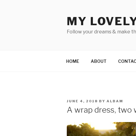
Skip
to
MY LOVEL
content
Follow your dreams & make t
HOME
ABOUT
CONTA
POSTED
JUNE 4, 2018
BY
ALBAM
ON
A wrap dress, two w