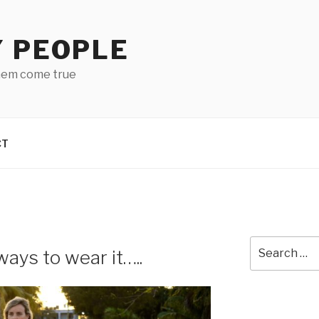
Y PEOPLE
hem come true
CT
Search
ays to wear it…..
for: