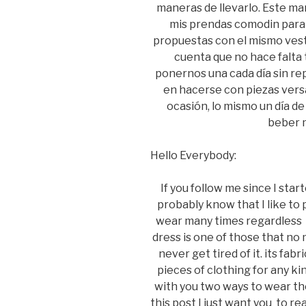
maneras de llevarlo. Este ma
mis prendas comodin para 
propuestas con el mismo vesti
cuenta que no hace falta 
ponernos una cada día sin rep
en hacerse con piezas versá
ocasión, lo mismo un día de
beber m
Hello Everybody:
If you follow me since I sta
probably know that I like to 
wear many times regardless th
dress is one of those that no
never get tired of it. its fabr
pieces of clothing for any ki
with you two ways to wear th
this post I just want you to re