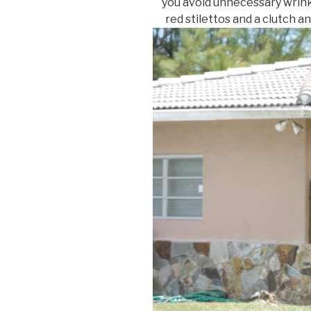
you avoid unnecessary wrinkle
red stilettos and a clutch an