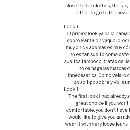
closet full of clothes, the ke
either to go to the beach
Look 1
El primer look ya os lo había
sobre Pantalon vaquero, es 
muy chic y ademas es muy cómo
no es tan suelto como este
sueltos tampoco, tratad de ll
no os haga las marcas de
innecesarios. Como veis lo c
bolso tipo sobre y Voila 
Look 1
The first look I had already 
great choice if you want 
comfortable, you don’t have to
would like to give you an advi
wear it with very loose jeans. 