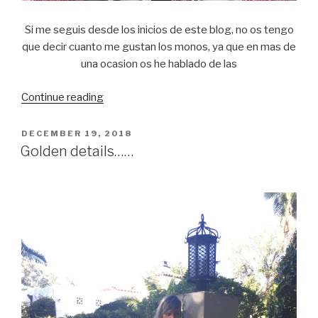
Si me seguis desde los inicios de este blog, no os tengo
que decir cuanto me gustan los monos, ya que en mas de
una ocasion os he hablado de las
Continue reading
“How
to
style
POSTED
DECEMBER 19, 2018
ON
a
Golden details……
jumpsuit
for
a
baby
shower”