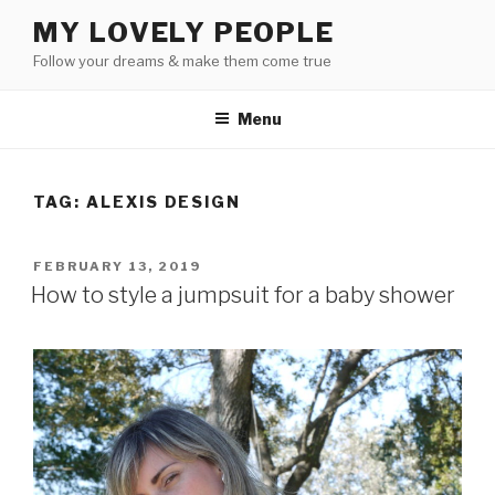
Skip
MY LOVELY PEOPLE
to
Follow your dreams & make them come true
content
Menu
TAG:
ALEXIS DESIGN
POSTED
FEBRUARY 13, 2019
ON
How to style a jumpsuit for a baby shower