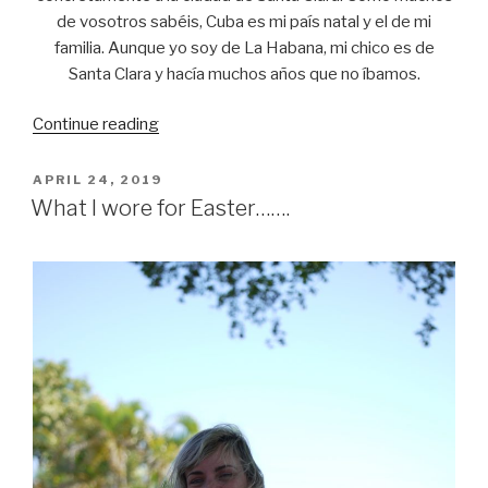
de vosotros sabéis, Cuba es mi país natal y el de mi
familia. Aunque yo soy de La Habana, mi chico es de
Santa Clara y hacía muchos años que no íbamos.
Continue reading
“Santa
Clara
city…….”
POSTED
APRIL 24, 2019
ON
What I wore for Easter…….