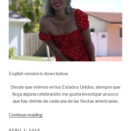
English version is down below
Desde que vivimos en los Estados Unidos, siempre que
llega alguna celebración, me gusta investigar un poco
que hay detrás de cada una de las fiestas americanas.
Continue reading
“What
I
wore
POSTED
APRIL 1, 2019