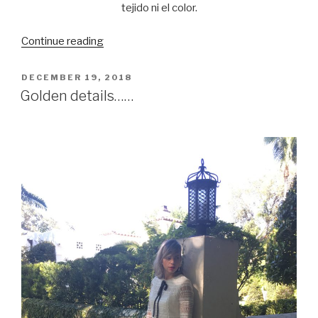
tejido ni el color.
Continue reading
“It’s
all
about
POSTED
DECEMBER 19, 2018
ON
tees…….”
Golden details……