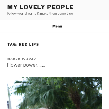
Skip
MY LOVELY PEOPLE
to
Follow your dreams & make them come true
content
Menu
TAG:
RED LIPS
POSTED
MARCH 9, 2020
ON
Flower power…….