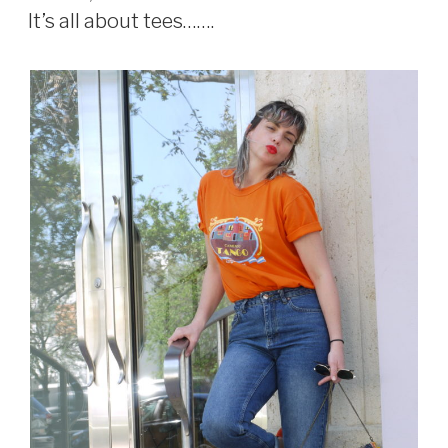
ON
for
It’s all about tees…….
Easter…….”