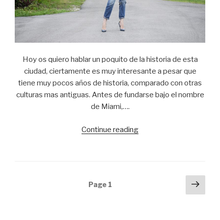
Hoy os quiero hablar un poquito de la historia de esta
ciudad, ciertamente es muy interesante a pesar que
tiene muy pocos años de historia, comparado con otras
culturas mas antiguas. Antes de fundarse bajo el nombre
de Miami,….
Continue reading
“Miami
and
its
green
areas!!!!!!!!!”
Posts
Next
Page
1
pag
navigation