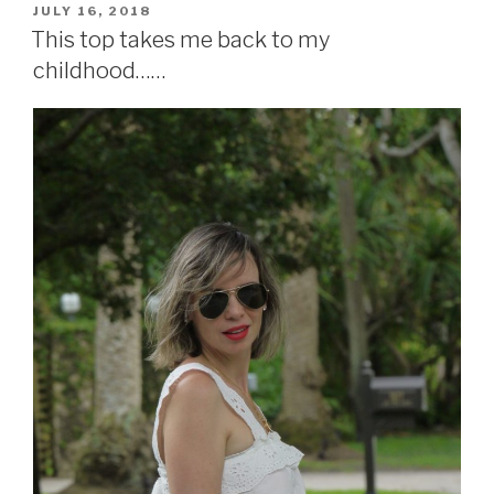
POSTED
JULY 16, 2018
ON
This top takes me back to my
childhood……