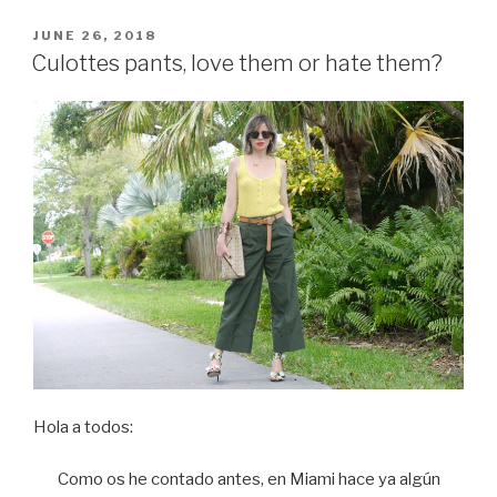
takes
me
POSTED
JUNE 26, 2018
ON
back
Culottes pants, love them or hate them?
to
my
childhood……”
Hola a todos:
Como os he contado antes, en Miami hace ya algún