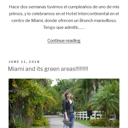
Hace dos semanas tuvimos el cumpleaños de uno de mis
primos, y lo celebramos en el Hotel Intercontinental en el
centro de Miami, donde ofrecen un Brunch maravilloso.
Tengo que admitir,……
Continue reading
“Obsessed
with
this
straw
POSTED
JUNE 11, 2018
ON
basket…”
Miami and its green areas!!!!!!!!!