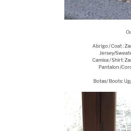
Ou
Abrigo / Coat : Z
Jersey/Sweate
Camisa / Shirt: Z
Pantalon /Cord
Botas/ Boots: Ug