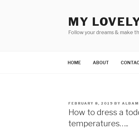
Skip
to
MY LOVEL
content
Follow your dreams & make t
HOME
ABOUT
CONTA
POSTED
FEBRUARY 8, 2019
BY
ALBAM
ON
How to dress a todd
temperatures…..