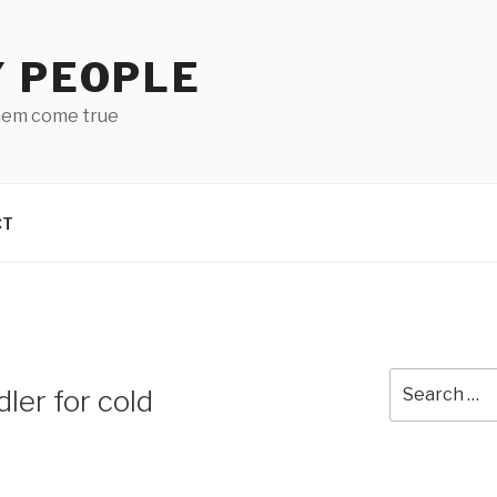
Y PEOPLE
hem come true
CT
Search
ler for cold
for: