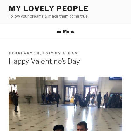
Skip
MY LOVELY PEOPLE
to
Follow your dreams & make them come true
content
Menu
POSTED
FEBRUARY 14, 2019
BY
ALBAM
ON
Happy Valentine’s Day