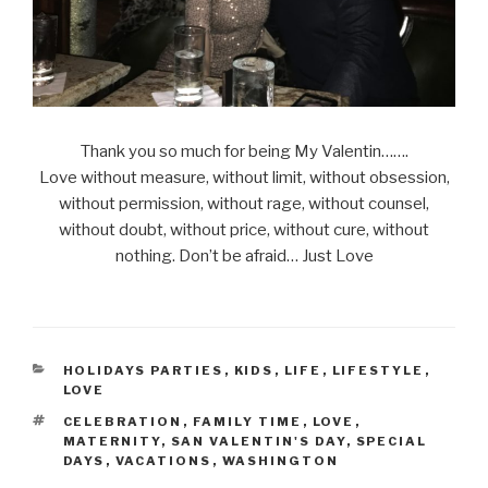
Thank you so much for being My Valentin…….
Love without measure, without limit, without obsession,
without permission, without rage, without counsel,
without doubt, without price, without cure, without
nothing. Don’t be afraid… Just Love
CATEGORIES
HOLIDAYS PARTIES
,
KIDS
,
LIFE
,
LIFESTYLE
,
LOVE
TAGS
CELEBRATION
,
FAMILY TIME
,
LOVE
,
MATERNITY
,
SAN VALENTIN'S DAY
,
SPECIAL
DAYS
,
VACATIONS
,
WASHINGTON