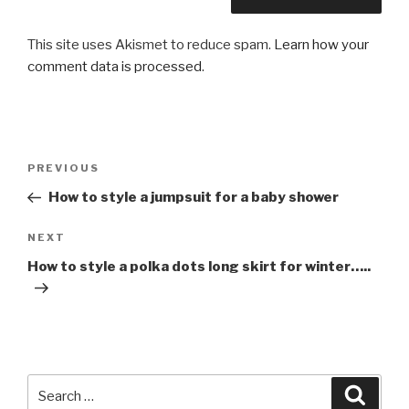
This site uses Akismet to reduce spam.
Learn how your
comment data is processed
.
Post
PREVIOUS
Previous
navigation
Post
How to style a jumpsuit for a baby shower
NEXT
Next
Post
How to style a polka dots long skirt for winter…..
Search
Searc
for: