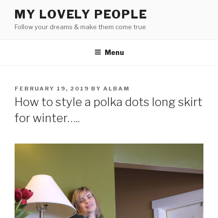
Skip
MY LOVELY PEOPLE
to
Follow your dreams & make them come true
content
Menu
POSTED
FEBRUARY 19, 2019
BY
ALBAM
ON
How to style a polka dots long skirt
for winter…..