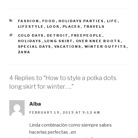
CATEGORIES
FASHION
,
FOOD
,
HOLIDAYS PARTIES
,
LIFE
,
LIFESTYLE
,
LOOK
,
PLACES
,
TRAVELS
TAGS
COLD DAYS
,
DETROIT
,
FREEPEOPLE
,
HOLIDAYS
,
LONG SKIRT
,
OVER KNEE BOOTS
,
SPECIAL DAYS
,
VACATIONS
,
WINTER OUTFITS
,
ZARA
4 Replies to “How to style a polka dots
long skirt for winter…..”
Alba
FEBRUARY 19, 2019 AT 9:12 AM
Linda combinación como siempre sabes
hacerlas perfectas ..en