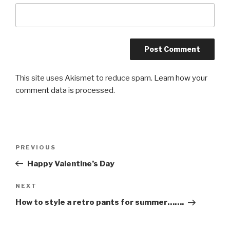
This site uses Akismet to reduce spam.
Learn how your
comment data is processed
.
Post
PREVIOUS
Previous
navigation
Post
Happy Valentine’s Day
NEXT
Next
Post
How to style a retro pants for summer…….