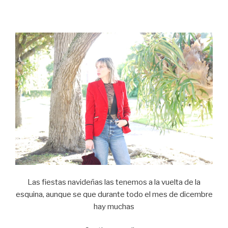
trench
coat
and
naked
sandals….”
Las fiestas navideñas las tenemos a la vuelta de la
esquina, aunque se que durante todo el mes de dicembre
hay muchas