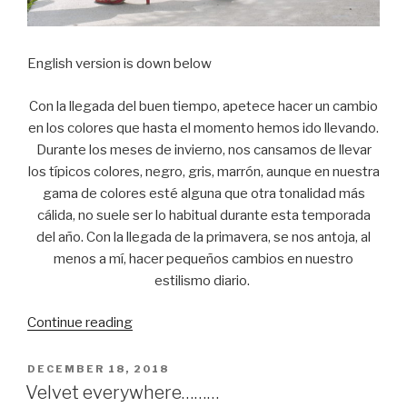
English version is down below
Con la llegada del buen tiempo, apetece hacer un cambio
en los colores que hasta el momento hemos ido llevando.
Durante los meses de invierno, nos cansamos de llevar
los típicos colores, negro, gris, marrón, aunque en nuestra
gama de colores esté alguna que otra tonalidad más
cálida, no suele ser lo habitual durante esta temporada
del año. Con la llegada de la primavera, se nos antoja, al
menos a mí, hacer pequeños cambios en nuestro
estilismo diario.
Continue reading
“How
to
combine
POSTED
DECEMBER 18, 2018
ON
a
Velvet everywhere………