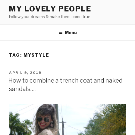
Skip
MY LOVELY PEOPLE
to
Follow your dreams & make them come true
content
Menu
TAG:
MYSTYLE
POSTED
APRIL 9, 2019
ON
How to combine a trench coat and naked
sandals….