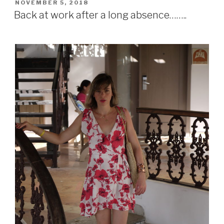
ruffles
POSTED
NOVEMBER 5, 2018
ON
set”
Back at work after a long absence……..