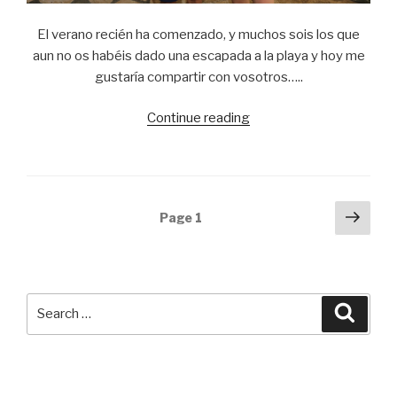
El verano recién ha comenzado, y muchos sois los que
aun no os habéis dado una escapada a la playa y hoy me
gustaría compartir con vosotros…..
Continue reading
“My
top
5
of
one
Posts
Next
Page
1
piece
pag
navigation
swimsuit
this
summer……”
Search
Searc
for: