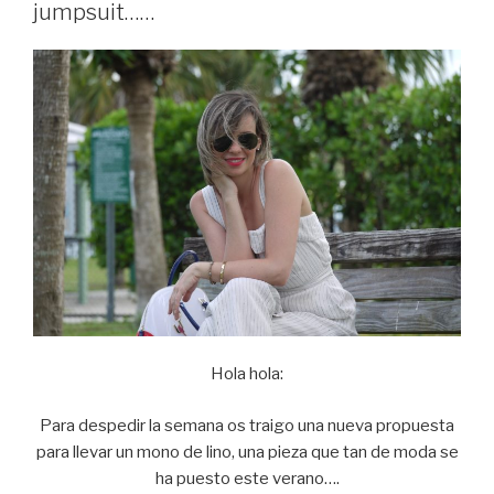
outfit
jumpsuit……
with
a
crop
top!!!!!!!”
Hola hola:
Para despedir la semana os traigo una nueva propuesta
para llevar un mono de lino, una pieza que tan de moda se
ha puesto este verano….