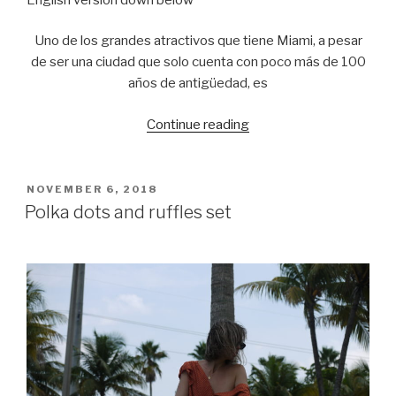
Uno de los grandes atractivos que tiene Miami, a pesar
de ser una ciudad que solo cuenta con poco más de 100
años de antigüedad, es
Continue reading
“Market
for
makers”
POSTED
NOVEMBER 6, 2018
ON
Polka dots and ruffles set