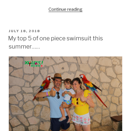
Continue reading
“What
kind
of
accessories
POSTED
JULY 18, 2018
ON
wear
My top 5 of one piece swimsuit this
with
summer……
a
jumpsuit……”