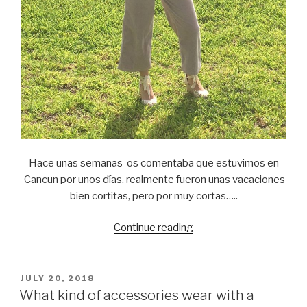
Hace unas semanas os comentaba que estuvimos en
Cancun por unos días, realmente fueron unas vacaciones
bien cortitas, pero por muy cortas…..
Continue reading
“How
to
make
a
POSTED
JULY 20, 2018
ON
perfect
What kind of accessories wear with a