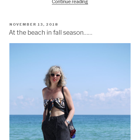
Continue reading
“Velvet
everywhere………”
POSTED
NOVEMBER 13, 2018
ON
At the beach in fall season……