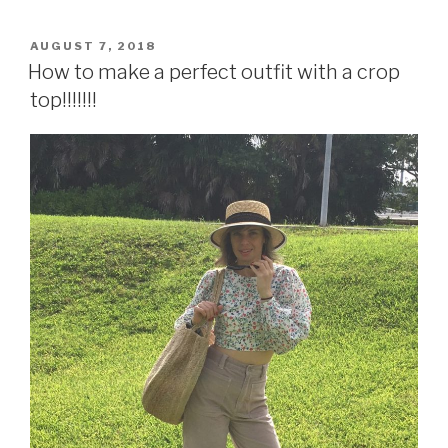
work
after
POSTED
AUGUST 7, 2018
ON
a
How to make a perfect outfit with a crop
long
top!!!!!!!
absence……..”