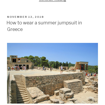
the
beach
in
POSTED
NOVEMBER 12, 2018
ON
fall
How to wear a summer jumpsuit in
season……”
Greece