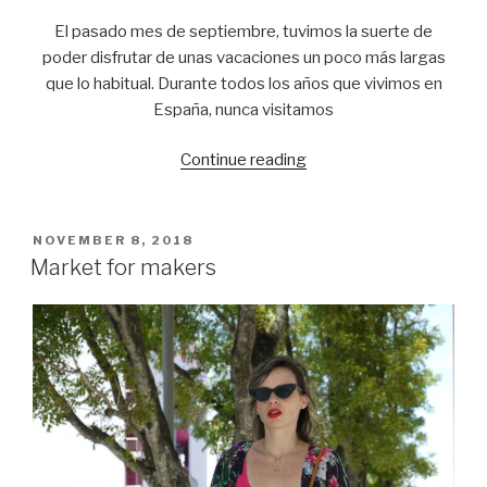
El pasado mes de septiembre, tuvimos la suerte de
poder disfrutar de unas vacaciones un poco más largas
que lo habitual. Durante todos los años que vivimos en
España, nunca visitamos
Continue reading
“How
to
wear
a
POSTED
NOVEMBER 8, 2018
ON
summer
Market for makers
jumpsuit
in
Greece”