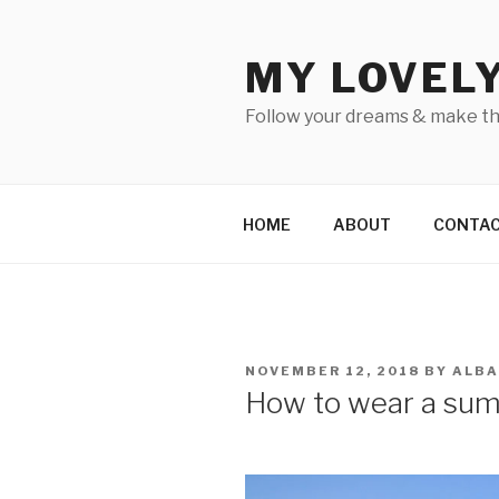
Skip
to
MY LOVEL
content
Follow your dreams & make t
HOME
ABOUT
CONTA
POSTED
NOVEMBER 12, 2018
BY
ALB
ON
How to wear a sum