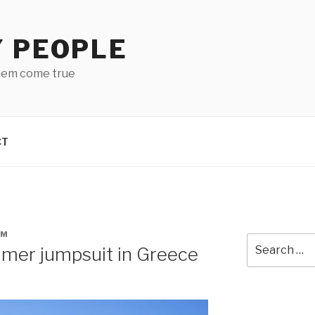
Y PEOPLE
hem come true
CT
AM
Search
mer jumpsuit in Greece
for: