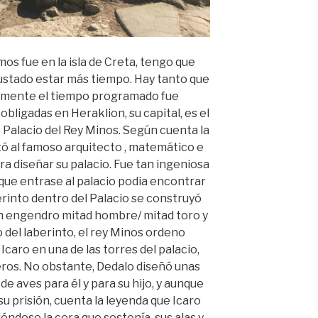
mos fue en la isla de Creta, tengo que
stado estar más tiempo. Hay tanto que
amente el tiempo programado fue
 obligadas en Heraklion, su capital, es el
o Palacio del Rey Minos. Según cuenta la
tó al famoso arquitecto , matemático e
a diseñar su palacio. Fue tan ingeniosa
que entrase al palacio podia encontrar
aberinto dentro del Palacio se construyó
un engendro mitad hombre/ mitad toro y
del laberinto, el rey Minos ordeno
 Icaro en una de las torres del palacio,
eros. No obstante, Dedalo diseñó unas
de aves para él y para su hijo, y aunque
 prisión, cuenta la leyenda que Icaro
tiéndose la cera que sostenía sus alas y