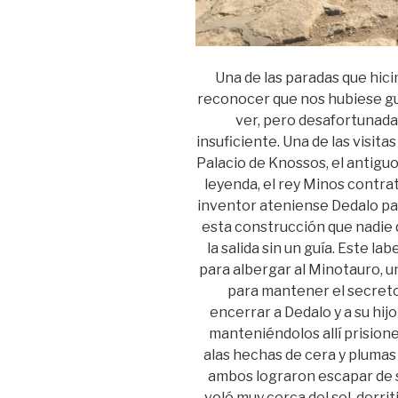
Una de las paradas que hici
reconocer que nos hubiese gu
ver, pero desafortunad
insuficiente. Una de las visitas
Palacio de Knossos, el antigu
leyenda, el rey Minos contra
inventor ateniense Dedalo par
esta construcción que nadie 
la salida sin un guía. Este l
para albergar al Minotauro, 
para mantener el secreto 
encerrar a Dedalo y a su hijo
manteniéndolos allí prision
alas hechas de cera y plumas 
ambos lograron escapar de su
voló muy cerca del sol, derri