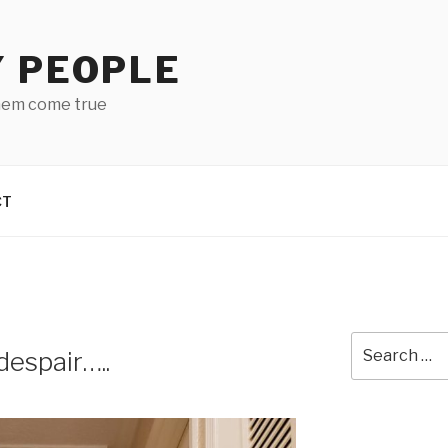
Y PEOPLE
hem come true
CT
Search
despair…..
for: