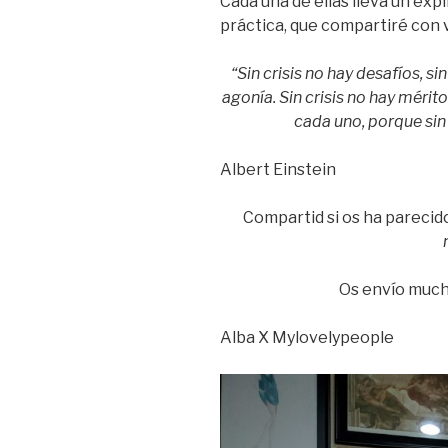
Cada una de ellas lleva un exp
práctica, que compartiré con
“Sin crisis no hay desafíos, si
agonía. Sin crisis no hay mérito
cada uno, porque sin 
Albert Einstein
Compartid si os ha parecid
Os envío muc
Alba X Mylovelypeople