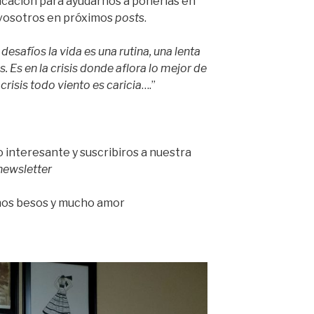
licación para ayudarnos a ponerlas en
 vosotros en próximos
post
s.
n desafíos la vida es una rutina, una lenta
s. Es en la crisis donde aflora lo mejor de
crisis todo viento es caricia
….”
o interesante y suscribiros a nuestra
newsletter
hos besos y mucho amor