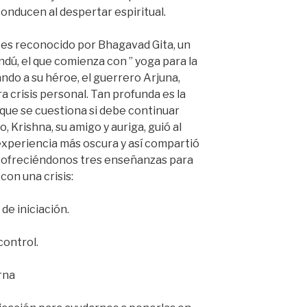
onducen al despertar espiritual.
s es reconocido por Bhagavad Gita, un
dú, el que comienza con ” yoga para la
do a su héroe, el guerrero Arjuna,
a crisis personal. Tan profunda es la
que se cuestiona si debe continuar
 Krishna, su amigo y auriga, guió al
xperiencia más oscura y así compartió
a, ofreciéndonos tres enseñanzas para
r con una crisis:
 de iniciación.
control.
rna