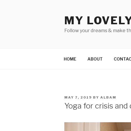
Skip
to
MY LOVEL
content
Follow your dreams & make t
HOME
ABOUT
CONTA
POSTED
MAY 7, 2019
BY
ALBAM
ON
Yoga for crisis and 