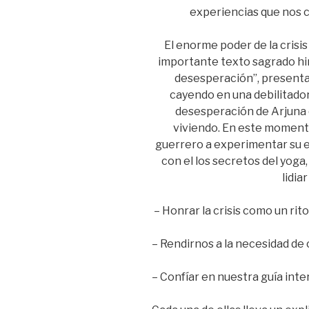
experiencias que nos c
El enorme poder de la crisi
importante texto sagrado hin
desesperación”, presentan
cayendo en una debilitador
desesperación de Arjuna 
viviendo. En este momento,
guerrero a experimentar su e
con el los secretos del yog
lidia
– Honrar la crisis como un rito
– Rendirnos a la necesidad de 
– Confíar en nuestra guía inte